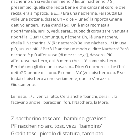
nacherino un si vede nemmeno. / Iiii, un nacherino! / Sì,
presempio, quella che recita bene e che canta nel coro, e che
recita, era simpatica, la E.... / Era una nacherina. Farabutta! La
volle una sottana, disse: Uh – dice – lunedì la riporto! Gnene
detti volentieri, l’avea d’andà
. Un è mica ritornata a
riportàmmela, ieri! Io, vedi, sarei... subito di corsa sarei venuta a
riportàlla. Gua’! / Comunque, nàchera: Eh, l’è una nachera,
chella lì. Nacherina. // (R.: nachero?) Bellino nàchero... / Un usa
più, un usa più. / Però l’è anche un modo di dire: Nachero! Però
nachero è più affettuoso [di mezza sega], davvero. Più
affettuoso nachero, dai. A meno che... L’è come bischero.
Perché uno gli dice una cosa sto... Dice: O nachero! Icché t’ha’
detto? Dipende dal tono. È come...: Va’ (v)ia, bischeraccio. E se
tu dai di bischero a uno seriamente, quello s’incazza.
Giustamente.
Le feste… / …veniva fatto. C’era anche ’ banchi, c’era i… lo
facevano anche i baracchini fòri. I’ Nacchero, la Mora.
Z naccherino tosc.arc. 'bambino grazioso'
PF naccherino arc. tosc. vezz. 'bambino'
Gradit tosc. 'piccolo di statura, tarchiato'