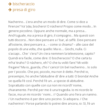
bischeraccio
presa di giro
Nacherino... L’era anche un modo di dire. Come si dice a
Firenze? Va’ (v)ia, bischero! O nàchero! Propio come modo... In
genere piccolino. Oppure anche normale, ma a presa...
Anch’uguale, ma a presa di giro, il compagno... Ma questi son
tutti discorsi... Non devi pensare a i’ bar, al caffè. Devi pensare
all’osterie, devi pensare a... – come si chiama? – alle case del
popolo di una volta, che quello: Ma io.... Giochi, nulla. Ci
s’accapi... Che ’ c’era? Un c’era nemmen la televisione, capito?
Quindi era facile, come dire: O bischeraccio? O che carta tu
m’ha’ tiraho? O nàchero, eh? O che tu voléi fare? Mi voléi
fregare? Ma io, guarda, c’ho i’ carico! Un bel nacherino... Io solo
per i’ piccolo. Che poi, piccolo, ma non è detto. Perché io,
presempio, ho anche l’abitudine di’ dire a tutti: O bionda! Anche
se quella l’è così. Perché l’è un...a specie di abitudine.
Soprattutto con quelle con cui non mi ricord’i’ nome,
chiaramente. Perché per me è una tragedia. Io mi ricordo le
facce, ma un mi ricordo ’ nomi... // Quando uno l’era un nanino.
/ Un nacherino è per dire uno piccino. Si adopera. / Che
nacherino! / Forse parlando lo potrei dire ancora, io: Sì, l’è un