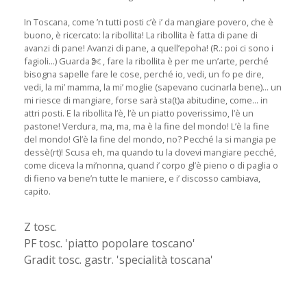
In Toscana, come ’n tutti posti c’è i’ da mangiare povero, che è
buono, è ricercato: la ribollita! La ribollita è fatta di pane di
avanzi di pane! Avanzi di pane, a quell’epoha! (R.: poi ci sono i
fagioli...) Guarda
, fare la ribollita è per me un’arte, perché
bisogna sapelle fare le cose, perché io, vedi, un fo pe dire,
vedi, la mi’ mamma, la mi’ moglie (sapevano cucinarla bene)... un
mi riesce di mangiare, forse sarà sta(t)a abitudine, come... in
attri posti. E la ribollita l’è, l’è un piatto poverissimo, l’è un
pastone! Verdura, ma, ma, ma è la fine del mondo! L’è la fine
del mondo! Gl’è la fine del mondo, no? Pecché la si mangia pe
dessè(rt)! Scusa eh, ma quando tu la dovevi mangiare pecché,
come diceva la mi’nonna, quand i’ corpo gl’è pieno o di paglia o
di fieno va bene’n tutte le maniere, e i’ discosso cambiava,
capito.
Z tosc.
PF tosc. 'piatto popolare toscano'
Gradit tosc. gastr. 'specialità toscana'