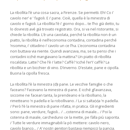
La ribollita l’è una cosa sacra, a Firenze. Se permetti. Eh! Co i’
cavolo ner’ e ’ fagioli. E i’ pane. Cioè, quella è la minestra di
cavolo e fagioli. La ribollita l’è i’ giorno dopo... te l’ho già detto, tu
lo dovresti avé già trovato registrato. Ora, si va nel ristorante, si
chiede la ribollita. L’è una cavolata, perché la ribollita non è un
piatto, la ribollita è nell’economia contadina, contadina perché
’nsomma, i’ cittadino i’ cavolo un ce l’ha. L’economia contadina
non buttava via niente. Quindi avanzava, ma, se tu pensi che i
contadini icché mangiavano la mattina? Un piatto di ribollita
riscaldata. Latte? Che l’è i’ latte? Caffè? Icché l’er’i’ caffè? La
ribollita e un bicchier di vino. D’inverno. D’estate, pane e cipolla.
Buona la cipolla fresca.
La ribollita l’è la minestra (d)i pane. Le vecchie famiglie o che
faceano? Facevano la minestra di pane. E icché gl’avanzava,
siccome ne facean tanta, la prendeano e la ribolliano, la
rimetteano ’n padella e la robollivano. / La si salta(v)a ’n padella.
/ Però l’è la minestra di pane rifatta, in pratica. Gli ingredienti
sono: pane, verdure, fagioli... / ...cotenna di maiale... / Poi la
cotenna di maiale, carcheduno ce la mette, pe fàlla più saporita.
/ Tutte le verdure immaginabili la pò mettere: cavolo nero,
cavolo bianco... / A’ nostri genitori bastava riempicci la pancia.