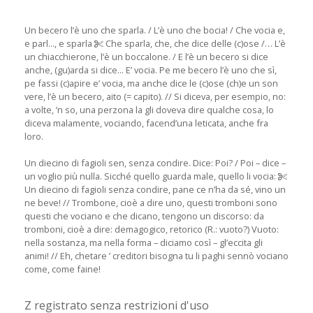
Un becero l’è uno che sparla. / L’è uno che bocia! / Che vocia e,
e parl..., e sparla
Che sparla, che, che dice delle (c)ose /… L’è
un chiacchierone, l’è un boccalone. / E l’è un becero si dice
anche, (gu)arda si dice... E’ vocia. Pe me becero l’è uno che sì,
pe fassi (c)apire e’ vocia, ma anche dice le (c)ose (ch)e un son
vere, l’è un becero, aito (= capito). // Si diceva, per esempio, no:
a volte, ’n so, una perzona la gli doveva dire qualche cosa, lo
diceva malamente, vociando, facend’una leticata, anche fra
loro.
Un diecino di fagioli sen, senza condire. Dice: Poi? / Poi – dice –
un voglio più nulla. Sicché quello guarda male, quello li vocia:
Un diecino di fagioli senza condire, pane ce n’ha da sé, vino un
ne beve! // Trombone, cioè a dire uno, questi tromboni sono
questi che vociano e che dicano, tengono un discorso: da
tromboni, cioè a dire: demagogico, retorico (R.: vuoto?) Vuoto:
nella sostanza, ma nella forma – diciamo così – gl’eccita gli
animi! // Eh, chetare ’ creditori bisogna tu li paghi sennò vociano
come, come faine!
Z registrato senza restrizioni d'uso