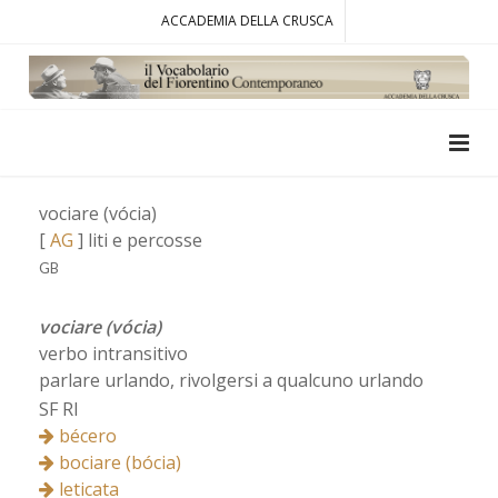
ACCADEMIA DELLA CRUSCA
vociare (vócia)
[
AG
] liti e percosse
GB
vociare (vócia)
verbo intransitivo
parlare urlando, rivolgersi a qualcuno urlando
SF RI
bécero
bociare (bócia)
leticata