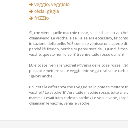
véggio, véggiolo
cècia, gègia
friZZìo
Sì, che viene quelle macchie rosse, sì… le chiaman vacche! //
chiamavano. Le vacche, e se... e se era eccessivo, fa’ conto
irritazione della pelle.
È come se venisse una specie di erit
perché l’è freddo, perché tu pensi riscalda... Quindi è tropp
vacche, questo non lo so. E’ ti veniva tutto rosso qui, eh!
[Alle cosce] venìa le vacche!
Venìa delle cose rosse…
possibile mettere sette veggi: sette veggi ci vò sette carbon
’ geloni anche…
Poi c’era la differenza che i’ veggio se lo potean mettere 
vacche! / Le vacche! E’ c’era tutte macchie rosse, tutte alle
mamma! Levati tutto codesto cardo! / Le son le vene, i capil
chiamaan le vacche, venìa le vacche.