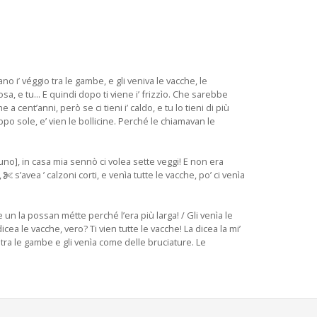
o i’ véggio tra le gambe, e gli veniva le vacche, le
a, e tu... E quindi dopo ti viene i’ frizzìo. Che sarebbe
a cent’anni, però se ci tieni i’ caldo, e tu lo tieni di più
oppo sole, e’ vien le bollicine. Perché le chiamavan le
no], in casa mia sennò ci volea sette veggi! E non era
,
s’avea ’ calzoni corti, e venìa tutte le vacche, po’ ci venìa
 un la possan métte perché l’era più larga! / Gli venìa le
 dicea le vacche, vero? Ti vien tutte le vacche! La dicea la mi’
o tra le gambe e gli venìa come delle bruciature. Le