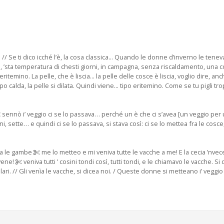
 Se ti dico icché l’è, la cosa classica... Quando le donne d’inverno le tenevan
, ’sta temperatura di chesti giorni, in campagna, senza riscaldamento, una cos
emino. La pelle, che è liscia... la pelle delle cosce è liscia, voglio dire, anche 
o calda, la pelle si dilata. Quindi viene... tipo eritemino. Come se tu pigli tr
sennò i’ veggio ci se lo passava… perché un è che ci s’avea [un veggio per u
i, sette… e quindi ci se lo passava, si stava così: ci se lo mettea fra le cosce
tra le gambe
me lo metteo e mi veniva tutte le vacche a me! E la cecia ’nvece
 vene!
veniva tutti ’ cosini tondi così, tutti tondi, e le chiamavo le vacche. Si
lari. // Gli venìa le vacche, si dicea noi. / Queste donne si metteano i’ veggi