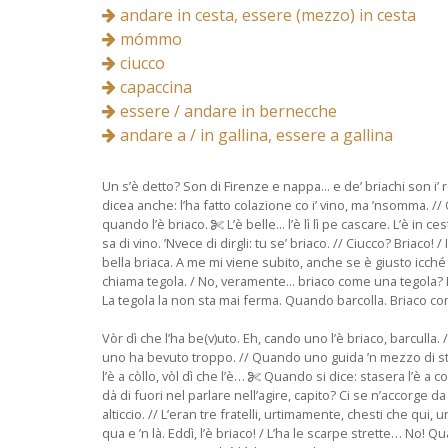
andare in cesta, essere (mezzo) in cesta
mómmo
ciucco
capaccina
essere / andare in bernecche
andare a / in gallina, essere a gallina
Un s’è detto? Son di Firenze e nappa... e de’ briachi son i’ r
dicea anche: l’ha fatto colazione co i’ vino, ma ’nsomma. // 
quando l’è briaco.
L’è belle... l’è lì lì pe cascare. L’è in
sa di vino. ’Nvece di dirgli: tu se’ briaco. // Ciucco? Briac
bella briaca. A me mi viene subito, anche se è giusto icché d
chiama tegola. / No, veramente... briaco come una tegola? No
La tegola la non sta mai ferma. Quando barcolla. Briaco com
Vòr dì che l’ha be(v)uto. Eh, cando uno l’è briaco, barculla
uno ha bevuto troppo. // Quando uno guida ’n mezzo di strad
l’è a còllo, vòl dì che l’è…
Quando si dice: stasera l’è a col
dà di fuori nel parlare nell’agire, capito? Ci se n’accorge da
alticcio. // L’eran tre fratelli, urtimamente, chesti che q
qua e ’n là. Eddì, l’è briaco! / L’ha le scarpe strette… No! Q