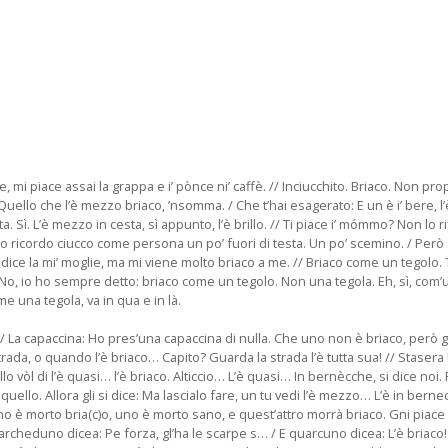
e, mi piace assai la grappa e i’ pònce ni’ caffè. // Inciucchito. Briaco. Non pr
Quello che l’è mezzo briaco, ’nsomma. / Che t’hai esagerato: E un è i’ bere, l’è
 cesta. Sì. L’è mezzo in cesta, sì appunto, l’è brillo. // Ti piace i’ mómmo? Non l
o! / Io ricordo ciucco come persona un po’ fuori di testa. Un po’ scemino. / Pe
ice la mi’ moglie, ma mi viene molto briaco a me. // Briaco come un tegolo. Teg
, io ho sempre detto: briaco come un tegolo. Non una tegola. Eh, sì, com’un t
e una tegola, va in qua e in là.
. // La capaccina: Ho pres’una capaccina di nulla. Che uno non è briaco, però 
a, o quando l’è briaco… Capito? Guarda la strada l’è tutta sua! // Stasera l’
lo vòl di l’è quasi… l’è briaco. Alticcio… L’è quasi… In bernècche, si dice noi
 quello. Allora gli si dice: Ma lascialo fare, un tu vedi l’è mezzo… L’è in berne
ui, uno è morto bria(c)o, uno è morto sano, e quest’attro morrà briaco. Gni pi
uarcheduno dicea: Pe forza, gl’ha le scarpe s… / E quarcuno dicea: L’è briaco! /