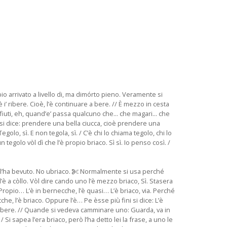
opio arrivato a livello di, ma dimórto pieno. Veramente si
 i’ ribere. Cioè, l’è continuare a bere. // È mezzo in cesta
o rifiuti, eh, quand’e’ passa qualcuno che... che magari... che
rò si dice: prendere una bella ciucca, cioè prendere una
olo, sì. E non tegola, sì. / C’è chi lo chiama tegolo, chi lo
egolo vòl dì che l’è propio briaco. Sì sì. Io penso così. /
gl’ha bevuto. No ubriaco.
Normalmente si usa perché
è a còllo. Vòl dire cando uno l’è mezzo briaco, Sì. Stasera
. Propio… L’è in bernecche, l’è quasi… L’è briaco, via. Perché
cche, l’è briaco. Oppure l’è… Pe èsse più fini si dice: L’è
ace bere. // Quande si vedeva camminare uno: Guarda, va in
 Si sapea l’era briaco, però l’ha detto lei la frase, a uno le