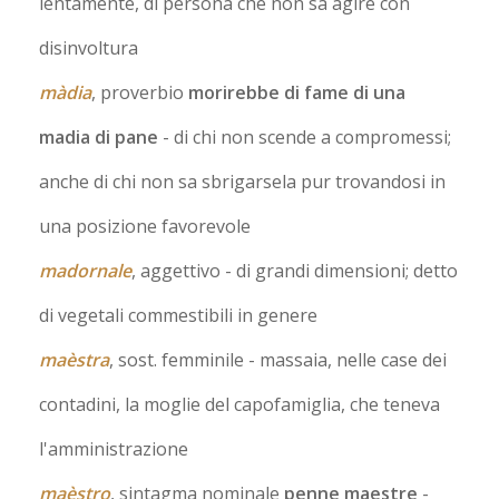
lentamente, di persona che non sa agire con
disinvoltura
màdia
, proverbio
morirebbe di fame di una
madia di pane
- di chi non scende a compromessi;
anche di chi non sa sbrigarsela pur trovandosi in
una posizione favorevole
madornale
, aggettivo
- di grandi dimensioni; detto
di vegetali commestibili in genere
maèstra
, sost. femminile
- massaia, nelle case dei
contadini, la moglie del capofamiglia, che teneva
l'amministrazione
maèstro
, sintagma nominale
penne maestre
-