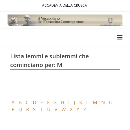
ACCADEMIA DELLA CRUSCA
Lista lemmi e sublemmi che
cominciano per: M
A
B
C
D
E
F
G
H
I
J
K
L
M
N
O
P
Q
R
S
T
U
V
W
X
Y
Z