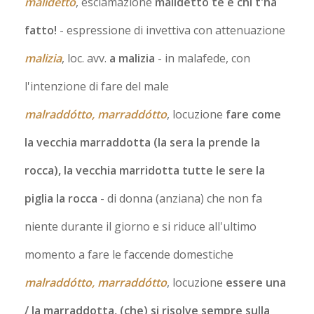
malidétto
, esclamazione
malidetto te e chi t'ha
fatto!
- espressione di invettiva con attenuazione
malizia
, loc. avv.
a malizia
- in malafede, con
l'intenzione di fare del male
malraddótto, marraddótto
, locuzione
fare come
la vecchia marraddotta (la sera la prende la
rocca), la vecchia marridotta tutte le sere la
piglia la rocca
- di donna (anziana) che non fa
niente durante il giorno e si riduce all'ultimo
momento a fare le faccende domestiche
malraddótto, marraddótto
, locuzione
essere una
/ la marraddotta, (che) si risolve sempre sulla