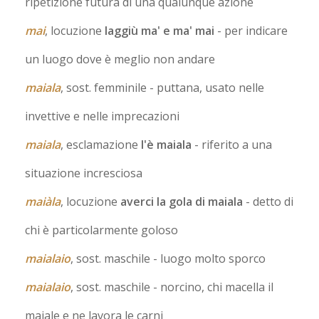
ripetizione futura di una qualunque azione
mai
, locuzione
laggiù ma' e ma' mai
- per indicare
un luogo dove è meglio non andare
maiala
, sost. femminile
- puttana, usato nelle
invettive e nelle imprecazioni
maiala
, esclamazione
l'è maiala
- riferito a una
situazione incresciosa
maiàla
, locuzione
averci la gola di maiala
- detto di
chi è particolarmente goloso
maialaio
, sost. maschile
- luogo molto sporco
maialaio
, sost. maschile
- norcino, chi macella il
maiale e ne lavora le carni