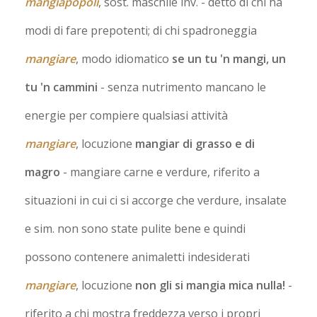
mangiapòpoli
, sost. maschile inv.
- detto di chi ha
modi di fare prepotenti; di chi spadroneggia
mangiare
, modo idiomatico
se un tu 'n mangi, un
tu 'n cammini
- senza nutrimento mancano le
energie per compiere qualsiasi attività
mangiare
, locuzione
mangiar di grasso e di
magro
- mangiare carne e verdure, riferito a
situazioni in cui ci si accorge che verdure, insalate
e sim. non sono state pulite bene e quindi
possono contenere animaletti indesiderati
mangiare
, locuzione
non gli si mangia mica nulla!
-
riferito a chi mostra freddezza verso i propri